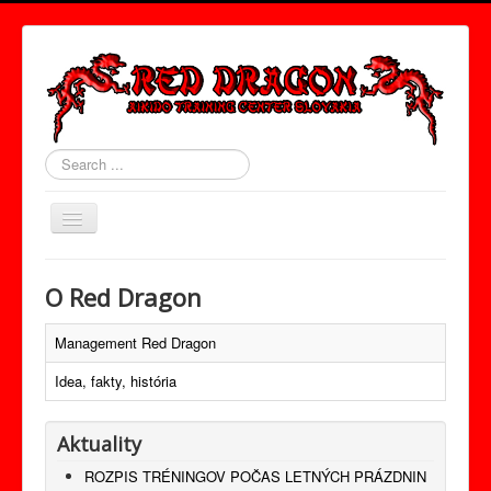
Search
...
Toggle
Navigation
Úvod
O Red Dragon
O Nás
Management Red Dragon
Tréningy
Idea, fakty, história
Red Dragon Band
Semináre
Aktuality
Aikido pre deti
ROZPIS TRÉNINGOV POČAS LETNÝCH PRÁZDNIN