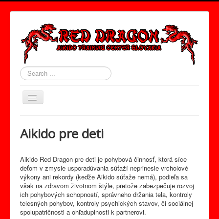
Search
...
Toggle
Navigation
Úvod
Aikido pre deti
O Nás
Tréningy
Aikido Red Dragon pre deti je pohybová činnosť, ktorá síce
deťom v zmysle usporadúvania súťaží neprinesie vrcholové
Red Dragon Band
výkony ani rekordy (keďže Aikido súťaže nemá), podieľa sa
však na zdravom životnom štýle, pretože zabezpečuje rozvoj
Semináre
ich pohybových schopností, správneho držania tela, kontroly
telesných pohybov, kontroly psychických stavov, či sociálnej
Aikido pre deti
spolupatričnosti a ohľaduplnosti k partnerovi.