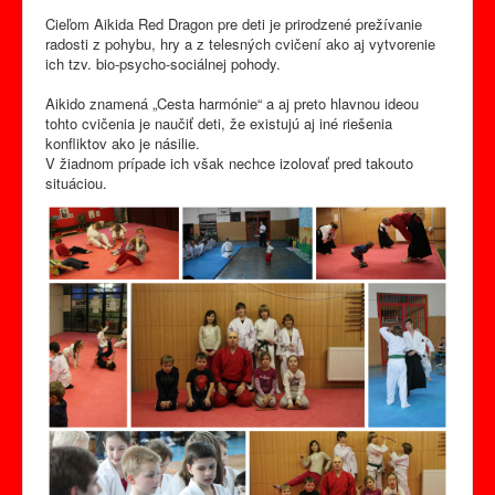
Odkazy
Cieľom Aikida Red Dragon pre deti je prirodzené prežívanie
Kontakt
radosti z pohybu, hry a z telesných cvičení ako aj vytvorenie
ich tzv. bio-psycho-sociálnej pohody.
Produkty
Aikido znamená „Cesta harmónie“ a aj preto hlavnou ideou
tohto cvičenia je naučiť deti, že existujú aj iné riešenia
konfliktov ako je násilie.
V žiadnom prípade ich však nechce izolovať pred takouto
situáciou.