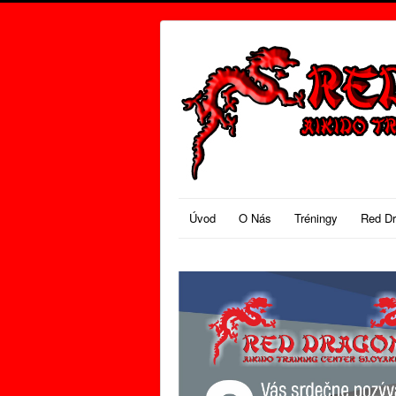
Úvod
O Nás
Tréningy
Red D